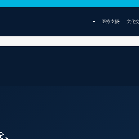
医療支援
文化
を、